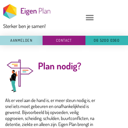
Ga
naar
de
Sterker ben je samen!
inhoud
AANMELDEN
CONTACT
O6 52OO O36O
Plan nodig?
Als er veel aan de hand is, er meer steun nodig is, er
snel iets moet gebeuren en onafhankelijkheid is
gewenst. Bijvoorbeeld bij opvoeden, veilig
opgroeien, scheiding, schulden, buurtconflicten, na
detentie, ziekte en alleen zijn. Eigen Plan brengt in