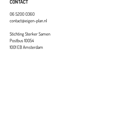
CONTACT
O6 52OO O36O
contact@eigen-plan.nl
Stichting Sterker Samen
Postbus 1OO54
1OO1 EB Amsterdam
STICHTING STERKER SAMEN
Over ons
Privacyverklaring
Klachtenafhandeling
Downloads
Copyright © 2O23 Eigen Plan
ONZE PARTNERS
JIM