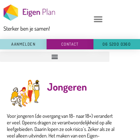
Ga
naar
de
Sterker ben je samen!
inhoud
AANMELDEN
CONTACT
O6 52OO O36O
Jongeren
Voor jongeren (de overgang van 18- naar 18+) verandert
er veel. Opeens dragen ze verantwoordelijkheid op alle
leefgebieden. Daarin lopen ze ook risico’s. Zeker als ze al
veel alleen uitvinden. Het maken van een Eigen-