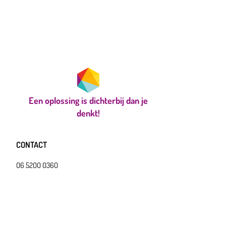
Een oplossing is dichterbij dan je
denkt!
CONTACT
O6 52OO O36O
contact@eigen-plan.nl
Stichting Sterker Samen
Postbus 1OO54
1OO1 EB Amsterdam