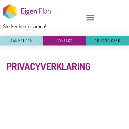
Ga
naar
de
Sterker ben je samen!
inhoud
AANMELDEN
CONTACT
O6 52OO O36O
PRIVACYVERKLARING